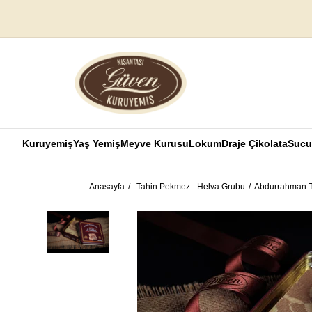
Kuruyemiş
Yaş Yemiş
Meyve Kurusu
Lokum
Draje Çikolata
Sucu
Anasayfa
Tahin Pekmez - Helva Grubu
Abdurrahman Ta