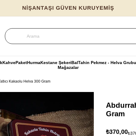
NİŞANTAŞI GÜVEN KURUYEMİŞ
k
Kahve
Paket
Hurma
Kestane Şekeri
Bal
Tahin Pekmez - Helva Grub
Mağazalar
tlıcı Kakaolu Helva 300 Gram
Abdurrah
Gram
₺370,00
₺37