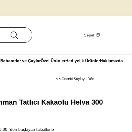
Sepet
u
Baharatlar ve Çaylar
Özel Ürünler
Hediyelik Ürünler
Hakkımızda
< < Önceki Sayfaya Dön
man Tatlıcı Kakaolu Helva 300
0,00
`den başlayan taksitlerle