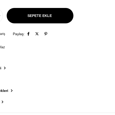
Paylaş:
ariş
Yaz
i
kleri