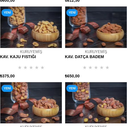
₺600,00
₺812,50
YENI
YENI
ÜRÜN
ÜRÜN
KURUYEMİŞ
KURUYEMİŞ
KAV. KAJU FISTIĞI
KAV. DATÇA BADEM
★
★
★
★
★
★
★
★
★
★
₺375,00
₺650,00
YENI
YENI
ÜRÜN
ÜRÜN