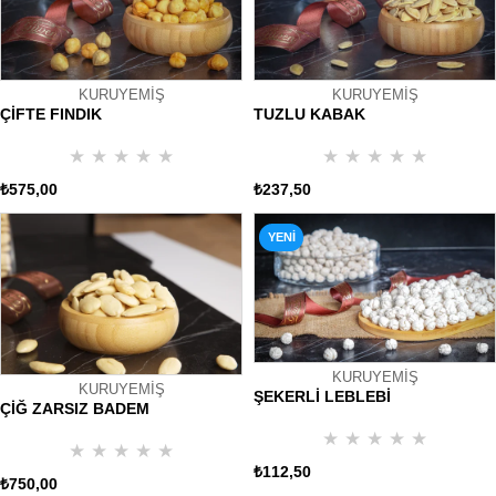
KURUYEMİŞ
KURUYEMİŞ
ÇİFTE FINDIK
TUZLU KABAK
★
★
★
★
★
★
★
★
★
★
₺575,00
₺237,50
YENI
ÜRÜN
KURUYEMİŞ
KURUYEMİŞ
ŞEKERLİ LEBLEBİ
ÇİĞ ZARSIZ BADEM
★
★
★
★
★
★
★
★
★
★
₺112,50
₺750,00