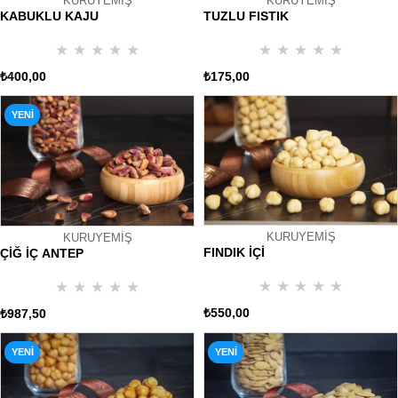
KURUYEMİŞ
KURUYEMİŞ
KABUKLU KAJU
TUZLU FISTIK
★
★
★
★
★
★
★
★
★
★
₺400,00
₺175,00
YENI
ÜRÜN
KURUYEMİŞ
KURUYEMİŞ
FINDIK İÇİ
ÇİĞ İÇ ANTEP
★
★
★
★
★
★
★
★
★
★
₺550,00
₺987,50
YENI
YENI
ÜRÜN
ÜRÜN