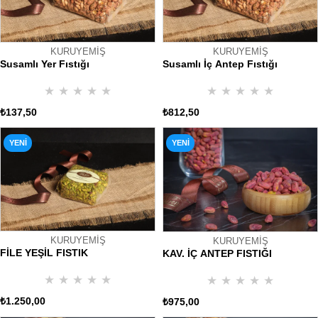
KURUYEMİŞ
KURUYEMİŞ
Susamlı Yer Fıstığı
Susamlı İç Antep Fıstığı
★
★
★
★
★
★
★
★
★
★
₺137,50
₺812,50
YENI
YENI
ÜRÜN
ÜRÜN
KURUYEMİŞ
KURUYEMİŞ
FİLE YEŞİL FISTIK
KAV. İÇ ANTEP FISTIĞI
★
★
★
★
★
★
★
★
★
★
₺1.250,00
₺975,00