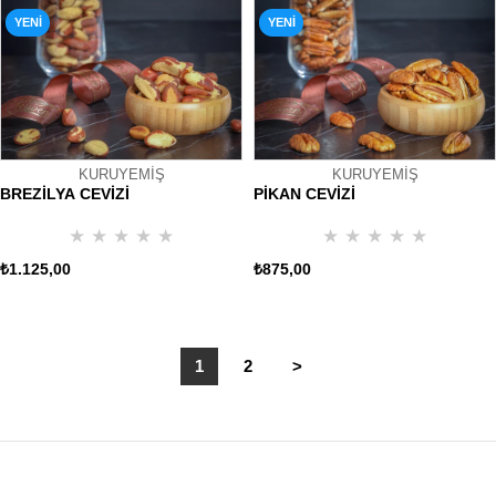
YENI
YENI
ÜRÜN
ÜRÜN
KURUYEMİŞ
KURUYEMİŞ
BREZİLYA CEVİZİ
PİKAN CEVİZİ
★
★
★
★
★
★
★
★
★
★
₺1.125,00
₺875,00
1
2
>