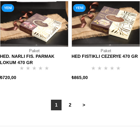
YENI
YENI
ÜRÜN
ÜRÜN
Paket
Paket
HED. NARLI FIS. PARMAK
HED FISTIKLI CEZERYE 470 GR
LOKUM 470 GR
★
★
★
★
★
★
★
★
★
★
₺720,00
₺865,00
1
2
>