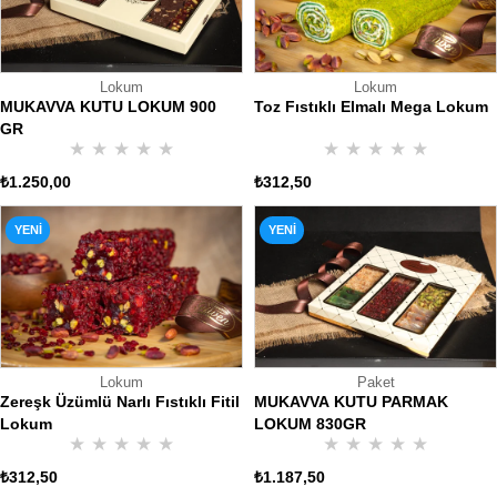
Lokum
Lokum
MUKAVVA KUTU LOKUM 900
Toz Fıstıklı Elmalı Mega Lokum
GR
★
★
★
★
★
★
★
★
★
★
₺1.250,00
₺312,50
YENI
YENI
ÜRÜN
ÜRÜN
Lokum
Paket
Zereşk Üzümlü Narlı Fıstıklı Fitil
MUKAVVA KUTU PARMAK
Lokum
LOKUM 830GR
★
★
★
★
★
★
★
★
★
★
₺312,50
₺1.187,50