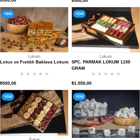
₺500,00
₺500,00
YENI
YENI
ÜRÜN
ÜRÜN
Lokum
Lokum
Lotus ve Fıstıklı Baklava Lokum
SPC. PARMAK LOKUM 1150
GRAM
★
★
★
★
★
★
★
★
★
★
₺500,00
₺1.550,00
YENI
YENI
ÜRÜN
ÜRÜN
Paket