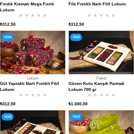
File Fıstıklı Narlı Fitil Lokum
Fındık Kremalı Mega Fıstık
Lokum
★
★
★
★
★
★
★
★
★
★
₺312,50
₺312,50
YENI
YENI
ÜRÜN
ÜRÜN
Lokum
Paket
Gül Yapraklı Narlı Fıstıklı Fitil
Güven Kutu Karışık Parmak
Lokum
Lokum 700 gr
★
★
★
★
★
★
★
★
★
★
₺312,50
₺1.000,00
YENI
YENI
ÜRÜN
ÜRÜN