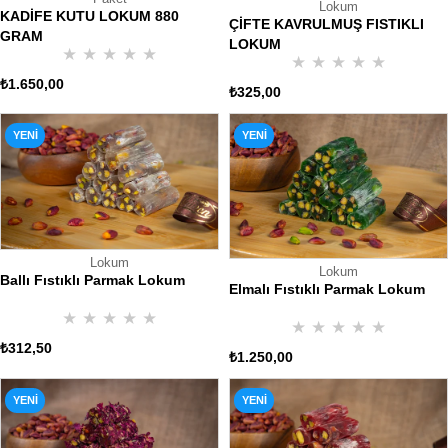
Lokum
KADİFE KUTU LOKUM 880
ÇİFTE KAVRULMUŞ FISTIKLI
GRAM
LOKUM
★
★
★
★
★
★
★
★
★
★
₺1.650,00
₺325,00
YENI
YENI
ÜRÜN
ÜRÜN
Lokum
Lokum
Ballı Fıstıklı Parmak Lokum
Elmalı Fıstıklı Parmak Lokum
★
★
★
★
★
★
★
★
★
★
₺312,50
₺1.250,00
YENI
YENI
ÜRÜN
ÜRÜN