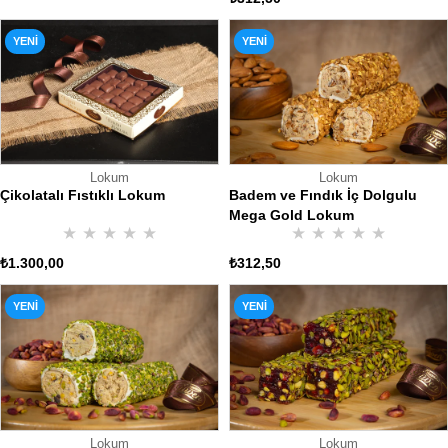
YENI
YENI
ÜRÜN
ÜRÜN
Lokum
Lokum
Çikolatalı Fıstıklı Lokum
Badem ve Fındık İç Dolgulu
Mega Gold Lokum
★
★
★
★
★
★
★
★
★
★
₺1.300,00
₺312,50
YENI
YENI
ÜRÜN
ÜRÜN
Lokum
Lokum