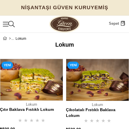
NİŞANTAŞI GÜVEN KURUYEMİŞ
Sepet
Lokum
Lokum
YENI
YENI
ÜRÜN
ÜRÜN
Lokum
Lokum
Çıtır Baklava Fıstıklı Lokum
Çikolatalı Fıstıklı Baklava
Lokum
★
★
★
★
★
★
★
★
★
★