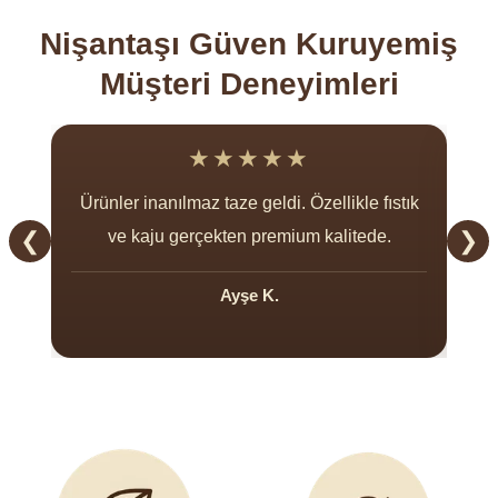
Nişantaşı Güven Kuruyemiş
Müşteri Deneyimleri
★★★★★
Ürünler inanılmaz taze geldi. Özellikle fıstık
❮
ve kaju gerçekten premium kalitede.
❯
ka
Ayşe K.