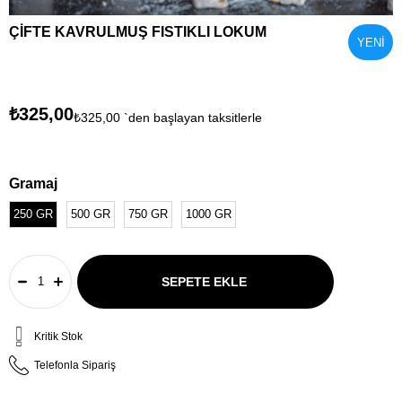
ÇİFTE KAVRULMUŞ FISTIKLI LOKUM
YENI
ÜRÜN
₺325,00
₺325,00
`den başlayan taksitlerle
Gramaj
250 GR
500 GR
750 GR
1000 GR
Kritik Stok
Telefonla Sipariş