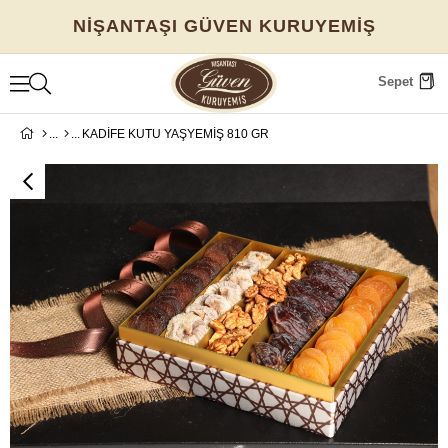
NİŞANTAŞI GÜVEN KURUYEMİŞ
Sepet
KADİFE KUTU YAŞYEMİŞ 810 GR