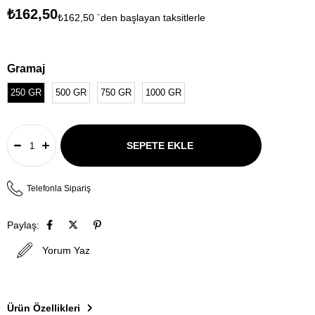
₺162,50
₺162,50
`den başlayan taksitlerle
Gramaj
250 GR
500 GR
750 GR
1000 GR
Telefonla Sipariş
Paylaş:
Yorum Yaz
Ürün Özellikleri