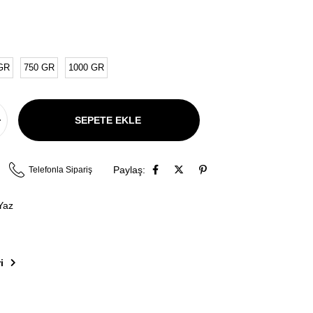
GR
750 GR
1000 GR
Paylaş:
Telefonla Sipariş
Yaz
i