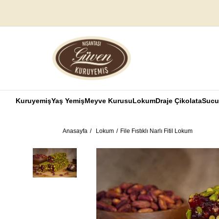
Kuruyemiş
Yaş Yemiş
Meyve Kurusu
Lokum
Draje Çikolata
Sucu
Anasayfa
Lokum
File Fıstıklı Narlı Fitil Lokum