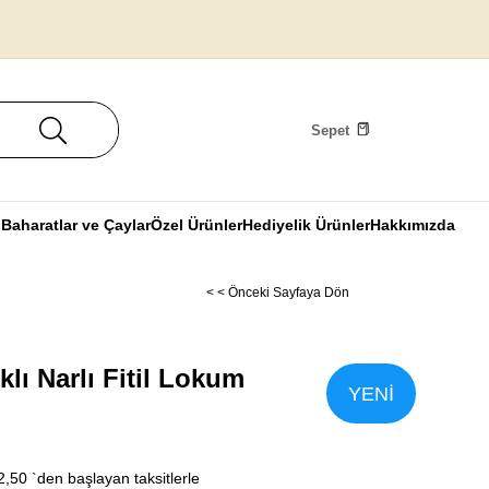
Sepet
u
Baharatlar ve Çaylar
Özel Ürünler
Hediyelik Ürünler
Hakkımızda
< < Önceki Sayfaya Dön
ıklı Narlı Fitil Lokum
YENI
ÜRÜN
2,50
`den başlayan taksitlerle