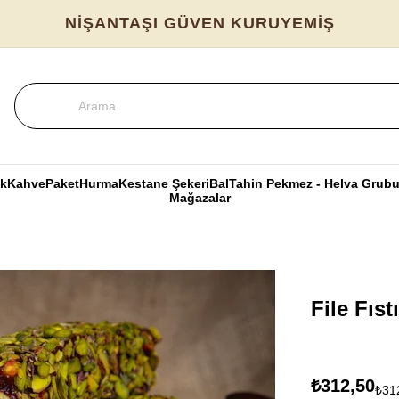
NİŞANTAŞI GÜVEN KURUYEMİŞ
k
Kahve
Paket
Hurma
Kestane Şekeri
Bal
Tahin Pekmez - Helva Grub
Mağazalar
File Fıst
₺312,50
₺31