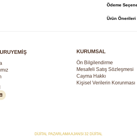
Ödeme Seçene
Ürün Önerileri
KURUMSAL
URUYEMİŞ
Ön Bilgilendirme
a
Mesafeli Satış Sözleşmesi
ımız
Cayma Hakkı
n
Kişisel Verilerin Korunması
l
DİJİTAL PAZARLAMA AJANSI 32 DİJİTAL