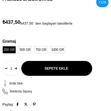
YENI
ÜRÜN
₺437,50
₺437,50
`den başlayan taksitlerle
Gramaj
250 GR
500 GR
750 GR
1000 GR
Kritik Stok
Telefonla Sipariş
Paylaş: