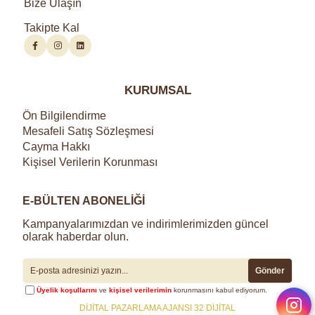
Bize Ulaşın
Takipte Kal
KURUMSAL
Ön Bilgilendirme
Mesafeli Satış Sözleşmesi
Cayma Hakkı
Kişisel Verilerin Korunması
E-BÜLTEN ABONELİĞİ
Kampanyalarımızdan ve indirimlerimizden güncel
olarak haberdar olun.
Gönder
Üyelik koşullarını
ve
kişisel verilerimin
korunmasını kabul ediyorum.
DİJİTAL PAZARLAMA AJANSI 32 DİJİTAL